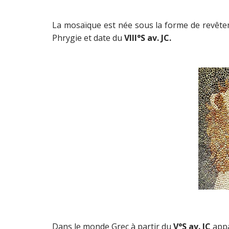
La mosaïque est née sous la forme de revêtem
Phrygie et date du
VIII°S av. JC.
Dans le monde Grec à partir du
V°S av. JC
appa