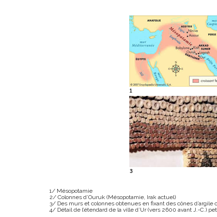
1/ Mésopotamie
2/ Colonnes d’Ouruk (Mésopotamie, Irak actuel)
3/ Des murs et colonnes obtenues en fixant des cônes d’argile 
4/ Détail de l’étendard de la ville d’Ur (vers 2600 avant J.-C.) p