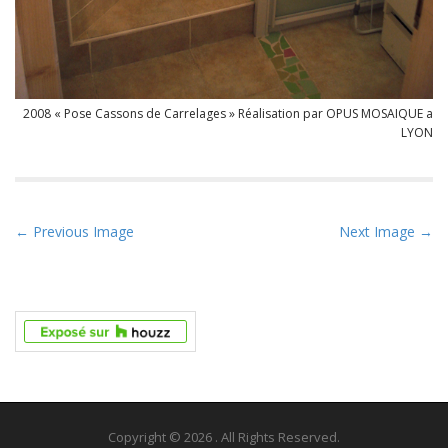
2008 « Pose Cassons de Carrelages » Réalisation par OPUS MOSAIQUE a
LYON
P
← Previous Image
Next Image →
o
s
t
n
a
v
i
g
Copyright © 2026
. All Rights Reserved.